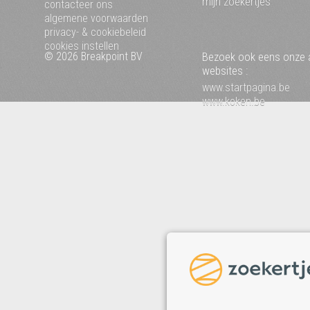
mijn zoekertjes
contacteer ons
algemene voorwaarden
privacy- & cookiebeleid
cookies instellen
© 2026 Breakpoint BV
Bezoek ook eens onze 
websites :
www.startpagina.be
www.koken.be