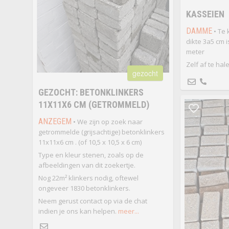
KASSEIEN
DAMME
• Te 
dikte 3a5 cm 
meter
Zelf af te hale
gezocht
GEZOCHT: BETONKLINKERS
11X11X6 CM (GETROMMELD)
ANZEGEM
• We zijn op zoek naar
getrommelde (grijsachtige) betonklinkers
11x11x6 cm . (of 10,5 x 10,5 x 6 cm)
Type en kleur stenen, zoals op de
afbeeldingen van dit zoekertje.
Nog 22m² klinkers nodig, oftewel
ongeveer 1830 betonklinkers.
Neem gerust contact op via de chat
indien je ons kan helpen.
meer...