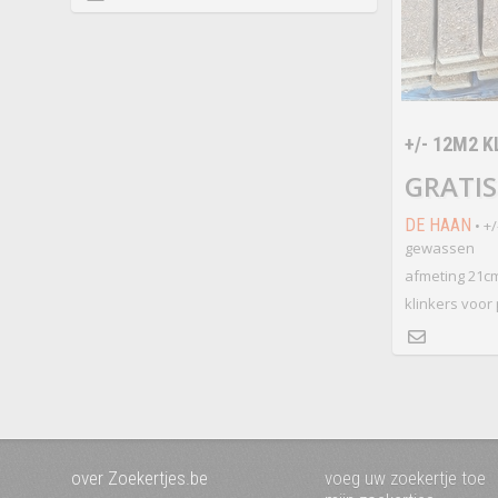
+/- 12M2 
GRATIS 
DE HAAN
• +/
gewassen
afmeting 21cm
klinkers voor 
over Zoekertjes.be
voeg uw zoekertje toe