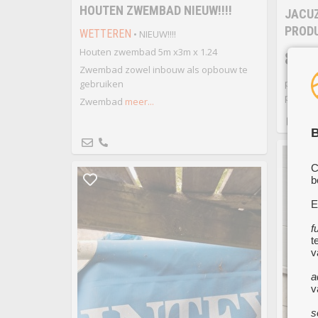
HOUTEN ZWEMBAD NIEUW!!!!
JACUZ
PROD
WETTEREN
• NIEUW!!!!
Houten zwembad 5m x3m x 1.24
84.9
Zwembad zowel inbouw als opbouw te
product
gebruiken
ph+ ph- 
Zwembad
meer...
B
C
b
E
f
t
v
a
v
s