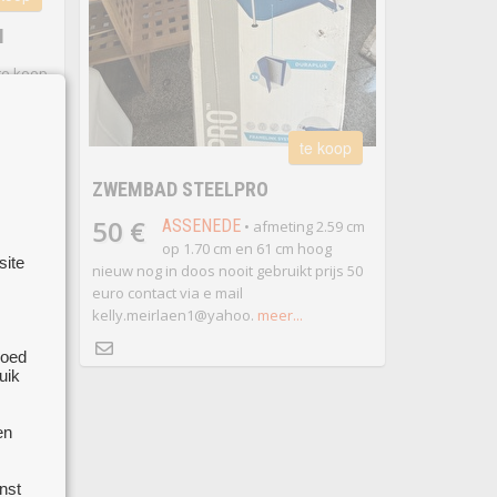
M
te koop
(mee
te koop
ZWEMBAD STEELPRO
50 €
ASSENEDE
• afmeting 2.59 cm
op 1.70 cm en 61 cm hoog
site
nieuw nog in doos nooit gebruikt prijs 50
euro contact via e mail
kelly.meirlaen1@yahoo.
meer...
goed
uik
en
nst