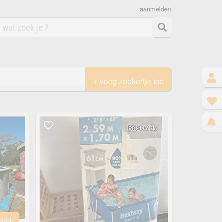
aanmelden
+ voeg zoekertje toe
 koop