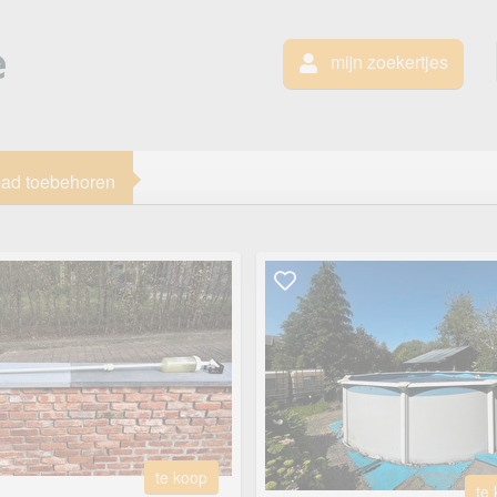
mijn zoekertjes
ad toebehoren
te koop
te