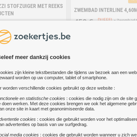
ZI STOFZUIGER MET REEKS
ZWEMBAD INTERLINE 4,60
UCTEN
450 €
DUFFEL
• Zwembad 
0 €
LUMMEN
• Jacuzzi
in Duffel:
stofzuiger met reeks
Zwembad Interline 4m60 x 1m20 
en: stofzuiger biosoft bioclear
helpen demonteren)
chloor...
meer...
Robot bodemreiniger
Schepnet
meer...
eleef meer dankzij cookies
ookies zijn kleine tekstbestanden die tijdens uw bezoek aan een web
ewaard worden op uw computer, tablet of smartphone.
r worden verschillende cookies gebruikt op deze website :
unctionele en statistische cookies
: cookies die nodig zijn om de site 
e doen werken. Met deze cookies brengen we ook het algemene gebr
an onze site in kaart met geanonimiseerde data.
dvertentie cookies
: cookies die gebruikt worden voor het optimaliser
an advertenties op basis van uw surfgedrag.
ocial media cookies
: cookies die gebruikt worden wanneer u zich we