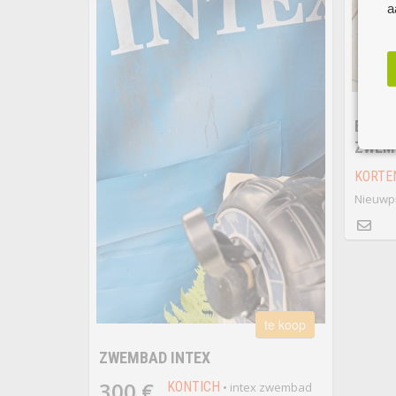
a
ESTEL
ZWEMB
KORTE
Nieuwpr
te koop
ZWEMBAD INTEX
300 €
KONTICH
• intex zwembad