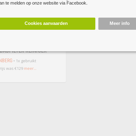
an te melden op onze website via Facebook.
Cookies aanvaarden
Meer info
te koop
LE JACUZZI OF
ADFILTER REINIGER
NBERG
• 1x gebruikt
ijs was €129
meer...