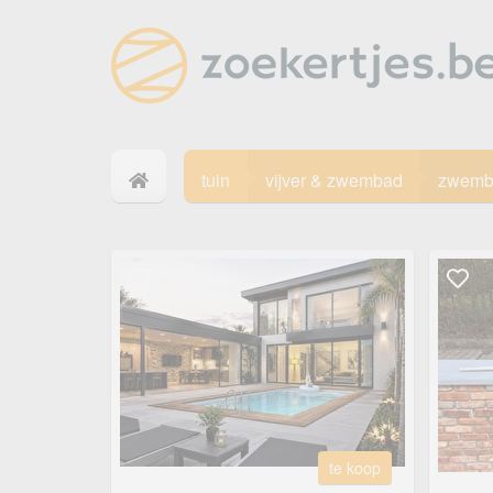
tuin
vijver & zwembad
zwemb
te koop