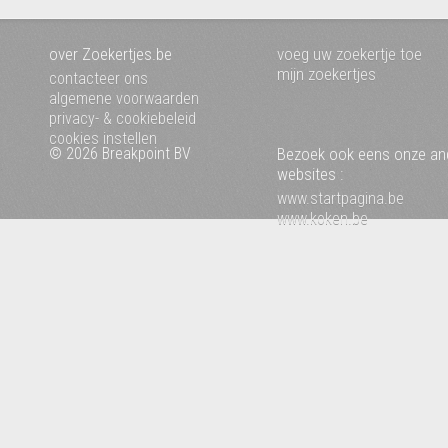
over Zoekertjes.be
voeg uw zoekertje toe
mijn zoekertjes
contacteer ons
algemene voorwaarden
privacy- & cookiebeleid
cookies instellen
© 2026 Breakpoint BV
Bezoek ook eens onze an
websites :
www.startpagina.be
www.koken.be