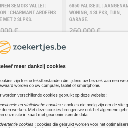
NEN SEMOIS VALLEI :
6850 PALISEUL : AANGENA
ON : CHARMANT ARDEENS
WONING, 4 SLPKS, TUIN,
E MET 2 SLPKS.
GARAGE.
 000 €
260 000 €
ON
PALISEUL
• Semois streek !
• Aangename vrijstaa
woning (+- 202m² woonoppervlakt
te natuurstenen rijwoning (+/-
garage en tuin, op 10 are en 63 ce
oonoppervlakte) op 65ca.
gelegen in een rustige straat nabi
g van dit huis (2 slaapkamers/1
centrum.
meer...
r) :
eleef meer dankzij cookies
oers (+- 37m²) :
n eetkamer met deels-ingerichte
ookies zijn kleine tekstbestanden die tijdens uw bezoek aan een web
ewaard worden op uw computer, tablet of smartphone.
(elektrische kookplaat, oven,
, spoelbak) en pelletkachel.
r worden verschillende cookies gebruikt op deze website :
unctionele en statistische cookies
: cookies die nodig zijn om de site 
e doen werken. Met deze cookies brengen we ook het algemene gebr
an onze site in kaart met geanonimiseerde data.
dvertentie cookies
: cookies die gebruikt worden voor het optimaliser