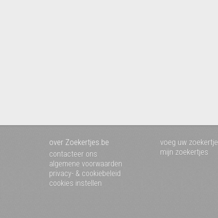
over Zoekertjes.be
voeg uw zoekertje
mijn zoekertjes
contacteer ons
algemene voorwaarden
privacy- & cookiebeleid
cookies instellen