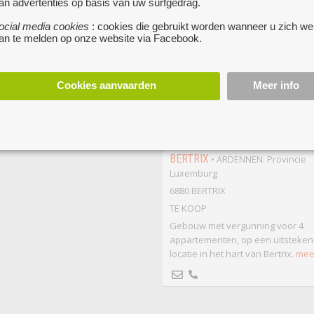
an advertenties op basis van uw surfgedrag.
ocial media cookies
: cookies die gebruikt worden wanneer u zich we
an te melden op onze website via Facebook.
te
Cookies aanvaarden
Meer info
GEBOUW MET VERGUNNING
4 APPARTEMENTEN.
185 000 €
BERTRIX
• ARDENNEN: Provincie
Luxemburg
6880 BERTRIX
TE KOOP
Gebouw met vergunning voor 4
appartementen, op een uitsteke
locatie in het hart van Bertrix.
meer