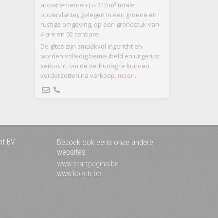
appartementen (+- 210 m² totale
oppervlakte), gelegen in een groene en
rustige omgeving, op een grondstuk van
4 are en 02 centiare.
De gites zijn smaakvol ingericht en
worden volledig bemeubeld en uitgerust
verkocht, om de verhuring te kunnen
verderzetten na verkoop.
meer...
nt BV
Bezoek ook eens onze andere
websites :
www.startpagina.be
www.koken.be