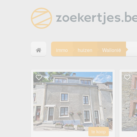
immo
huizen
Wallonië
te koop