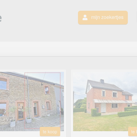
mijn zoekertjes
te koop
te