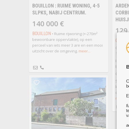
BOUILLON : RUIME WONING, 4-5
ARDEN
SLPKS, NABIJ CENTRUM.
CORBI
HUISJ
140 000 €
129
BOUILLON
• Ruime rijwoning (+-270m²
bewoonbare oppervlakte), op een
CORBI
perceel van iets meer 3 are en een mooi
Charman
uitzicht over de omgeving.
meer...
120m² w
Indelin
badkame
B
Gelijkvl
Salon e
C
b
keuken 
dampkap
E
meer...
f
t
v
a