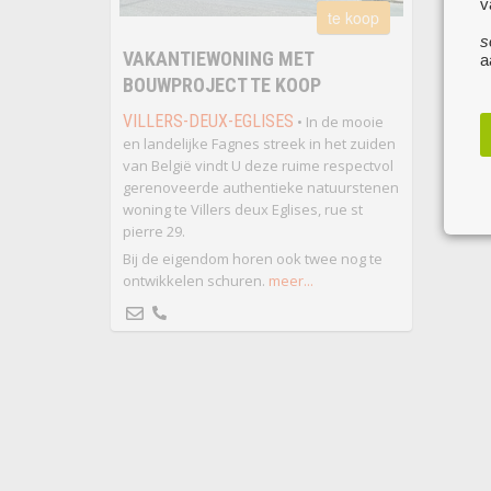
v
te koop
s
VAKANTIEWONING MET
a
BOUWPROJECT TE KOOP
VILLERS-DEUX-EGLISES
• In de mooie
en landelijke Fagnes streek in het zuiden
van België vindt U deze ruime respectvol
gerenoveerde authentieke natuurstenen
woning te Villers deux Eglises, rue st
pierre 29.
Bij de eigendom horen ook twee nog te
ontwikkelen schuren.
meer...