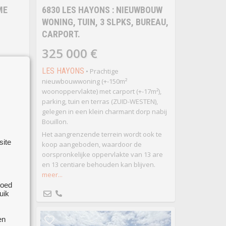
ME
6830 LES HAYONS : NIEUWBOUW
WONING, TUIN, 3 SLPKS, BUREAU,
CARPORT.
325 000 €
LES HAYONS
nde
• Prachtige
e) met
nieuwbouwwoning (+-150m²
ntiare,
woonoppervlakte) met carport (+-17m²),
j het
parking, tuin en terras (ZUID-WESTEN),
gelegen in een klein charmant dorp nabij
Bouillon.
Het aangrenzende terrein wordt ook te
site
koop aangeboden, waardoor de
oorspronkelijke oppervlakte van 13 are
en 13 centiare behouden kan blijven.
meer...
goed
uik
en