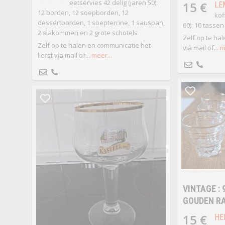
eetservies 42 delig (jaren 50):
15 €
LE
12 borden, 12 soepborden, 12
kof
dessertborden, 1 soepterrine, 1 sauspan,
60): 10 tasse
2 slakommen en 2 grote schotels
Zelf op te hal
Zelf op te halen en communicatie het
via mail of...
m
liefst via mail of...
meer...
VINTAGE : 
GOUDEN R
15 €
HE