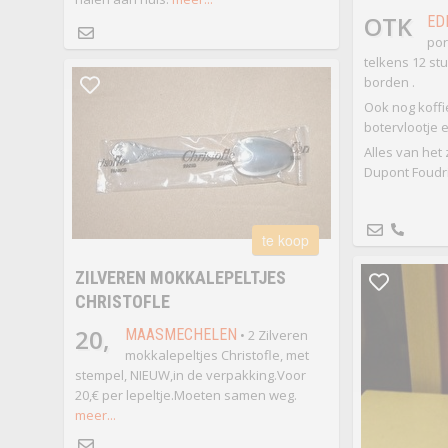
OTK
ED
por
telkens 12 st
borden .
Ook nog koffie
botervlootje e
Alles van het 
Dupont Foudri
te koop
ZILVEREN MOKKALEPELTJES
CHRISTOFLE
20,
MAASMECHELEN
• 2 Zilveren
mokkalepeltjes Christofle, met
stempel, NIEUW,in de verpakking.Voor
20,€ per lepeltje.Moeten samen weg.
meer...