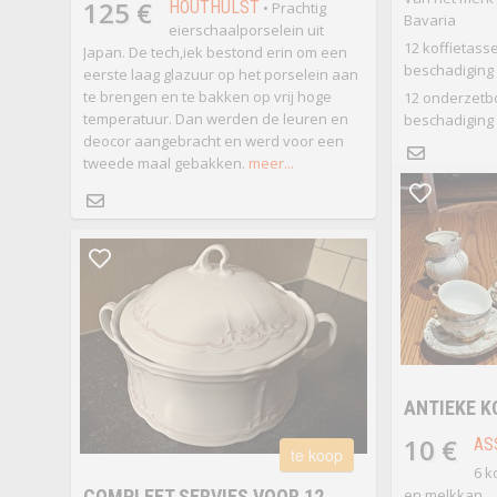
125 €
HOUTHULST
• Prachtig
Bavaria
eierschaalporselein uit
12 koffietass
Japan. De tech,iek bestond erin om een
beschadiging
eerste laag glazuur op het porselein aan
te brengen en te bakken op vrij hoge
12 onderzetb
temperatuur. Dan werden de leuren en
beschadiging
deocor aangebracht en werd voor een
tweede maal gebakken.
meer...
ANTIEKE K
10 €
AS
te koop
6 k
COMPLEET SERVIES VOOR 12
en melkkan