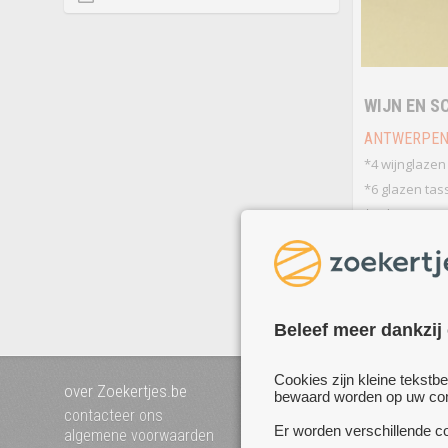
WIJN EN 
ANTWERPEN
*4 wijnglazen
*6 glazen tas
*2 champagn
Beleef meer dankzij
Cookies zijn kleine tekstb
over Zoekertjes.be
voeg uw zoekertje toe
bewaard worden op uw comp
mijn zoekertjes
contacteer ons
Er worden verschillende co
algemene voorwaarden