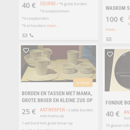
40 €
DEURNE
• *6 grote borden
WASKOM S
*6 soepkommen
100 €
*4 soepborden
s
*6 ei houders
meer...
meer...
te koop
BORDEN EN TASSEN MET MAMA,
GROTE BROER EN KLEINE ZUS OP
FONDUE B
25 €
ANTWERPEN
• 2 witte borden
40 €
AN
met mama op
fon
1 wit bord met grote broer op
10 glazen sch