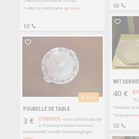
1 wit bord met kleine zus op
1 witte tas met mama op
meer...
WIT SERVI
40 €
AN
te koop
*6 
*6 kleine rec
POUBELLE DE TABLE
*6 tassen
mee
3 €
STABROEK
• retro tafelafvalpotje
in Franse porselein met mooi
bloemmotief zonder beschadigingen.
meer...