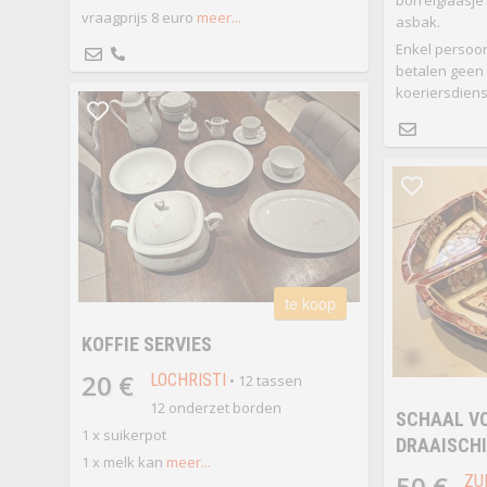
borrelglaasje
vraagprijs 8 euro
meer...
asbak.
Enkel persoon
betalen geen
koeriersdiens
te koop
KOFFIE SERVIES
20 €
LOCHRISTI
• 12 tassen
12 onderzet borden
SCHAAL V
1 x suikerpot
DRAAISCHI
1 x melk kan
meer...
50 €
ZU