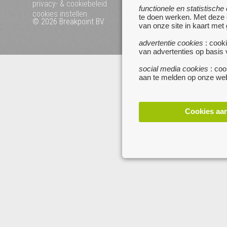
privacy- & cookiebeleid
functionele en statistische
cookies instellen
te doen werken. Met deze
© 2026 Breakpoint BV
Bezoek ook eens onze 
van onze site in kaart met
websites :
advertentie cookies
: cooki
www.startpagina.be
van advertenties op basis
www.koken.be
social media cookies
: coo
aan te melden op onze web
Cookies aa