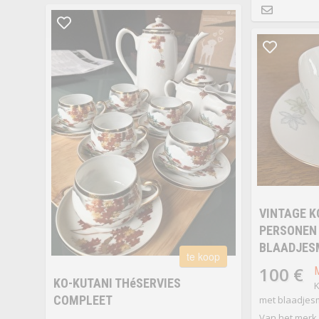
VINTAGE K
PERSONEN
BLAADJES
te koop
100 €
KO-KUTANI THéSERVIES
K
COMPLEET
met blaadjes
Van het merk 