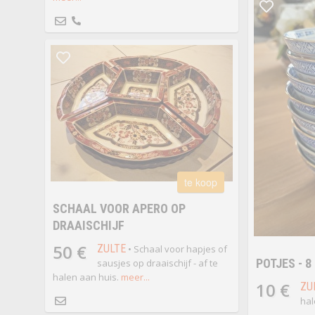
te koop
SCHAAL VOOR APERO OP
DRAAISCHIJF
50 €
ZULTE
• Schaal voor hapjes of
POTJES - 8
sausjes op draaischijf - af te
halen aan huis.
meer...
10 €
ZU
hal