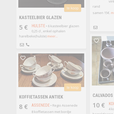
vin
rand
te koop
samen 15€.
me
KASTEELBIER GLAZEN
5 €
HULSTE
• 6 kasteelbier glazen
0,25 cl , enkel ophalen
harelbeke(hulste)
meer...
te koop
CALVADOS
KOFFIETASSEN ANTIEK
10 €
KO
8 €
ASSENEDE
• Regio Assenede
4 k
8 koffietassen met bordje