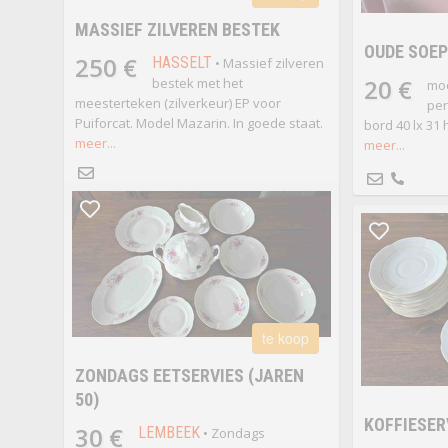
MASSIEF ZILVEREN BESTEK
OUDE SOEP
250 €
HASSELT
• Massief zilveren
20 €
bestek met het
moo
meesterteken (zilverkeur) EP voor
per
Puiforcat. Model Mazarin. In goede staat.
bord 40 lx 31 
meer...
meer...
te koop
ZONDAGS EETSERVIES (JAREN
50)
KOFFIESER
30 €
LEMBEEK
• Zondags