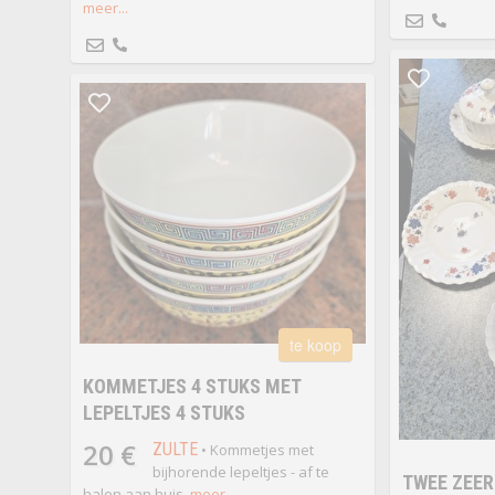
meer...
te koop
KOMMETJES 4 STUKS MET
LEPELTJES 4 STUKS
20 €
ZULTE
• Kommetjes met
bijhorende lepeltjes - af te
TWEE ZEER
halen aan huis.
meer...