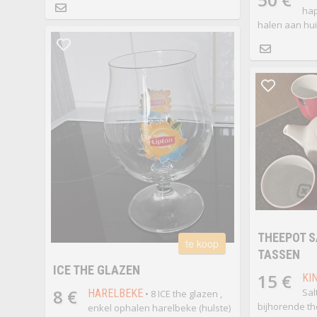
hap
halen aan hui
THEEPOT S
te koop
TASSEN
ICE THE GLAZEN
15 €
KI
8 €
Sal
HARELBEKE
• 8 ICE the glazen ,
bijhorende t
enkel ophalen harelbeke (hulste)