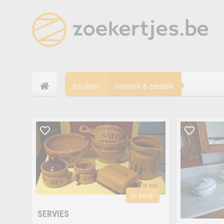
keuken
servies & bestek
te koop
SERVIES