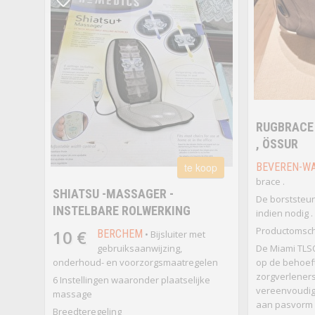
RUGBRACE 
, ÖSSUR
te koop
BEVEREN-W
brace .
SHIATSU -MASSAGER -
De borststeun
INSTELBARE ROLWERKING
indien nodig .
Productomschr
10 €
BERCHEM
• Bijsluiter met
gebruiksaanwijzing,
De Miami TLSO
onderhoud- en voorzorgsmaatregelen
op de behoef
zorgverleners
6 Instellingen waaronder plaatselijke
vereenvoudig
massage
aan pasvorm o
Breedteregeling