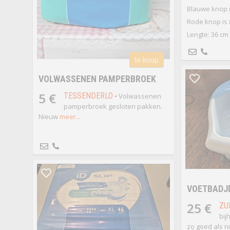
Blauwe knop 
Rode knop is
Lengte: 36 cm
te koop
VOLWASSENEN PAMPERBROEK
5 €
TESSENDERLO
• Volwassenen
pamperbroek gesloten pakken.
Nieuw
meer...
VOETBADJ
25 €
ZU
bij
zo goed als n