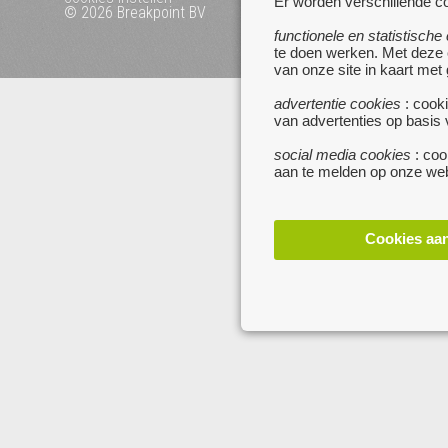
Er worden verschillende co
© 2026 Breakpoint BV
Bezoek ook eens onze 
websites :
functionele en statistische
te doen werken. Met deze
www.startpagina.be
van onze site in kaart met
www.koken.be
advertentie cookies
: cooki
van advertenties op basis
social media cookies
: coo
aan te melden op onze web
Cookies aa