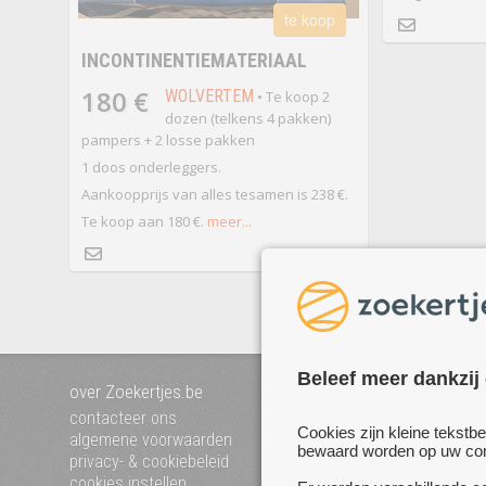
te koop
INCONTINENTIEMATERIAAL
180 €
WOLVERTEM
• Te koop 2
dozen (telkens 4 pakken)
pampers + 2 losse pakken
1 doos onderleggers.
Aankoopprijs van alles tesamen is 238 €.
Te koop aan 180 €.
meer...
Beleef meer dankzij
over Zoekertjes.be
voeg uw zoekertje toe
mijn zoekertjes
contacteer ons
Cookies zijn kleine tekstb
algemene voorwaarden
bewaard worden op uw comp
privacy- & cookiebeleid
cookies instellen