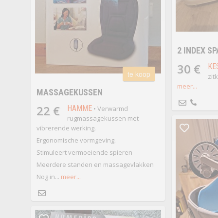
2 INDEX S
30 €
KE
te koop
zit
meer...
MASSAGEKUSSEN
22 €
HAMME
• Verwarmd
rugmassagekussen met
vibrerende werking.
Ergonomische vormgeving.
Stimuleert vermoeiende spieren
Meerdere standen en massagevlakken
Nog in...
meer...